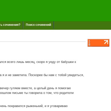
ть сочинения?
Поиск сочинений
лся всего лишь месяц, скоро я уеду от бабушки к
я и не заметила. Поскорее бы нам с тобой увидеться,
ечер гуляем вместе, а целый день я помогаю
прошлом письме ты говорила о том, что родители
чень понравился рыженький, и я уговариваю