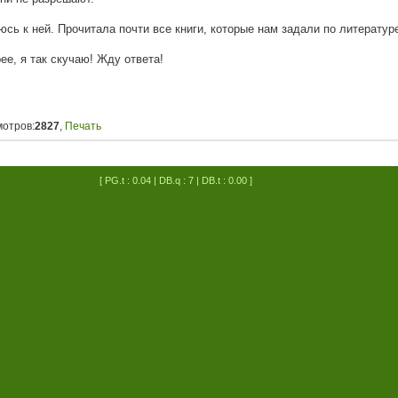
ь к ней. Прочитала почти все книги, которые нам задали по литературе
е, я так скучаю! Жду ответа!
мотров:
2827
,
Печать
[ PG.t : 0.04 | DB.q : 7 | DB.t : 0.00 ]