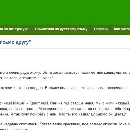
я по литературе
Сочинения по русскому языку
Опросы
Как писа
исьмо другу"
о и очень рада этому. Вот и заканчиваются наши летние каникулы, оста
сь по тебе и ребятам в школе!
ожди и стало холодно. Больше половины летних каникул пронеслось, а 
ками Машей и Кристиной. Они на год старше меня. Мы с ними каждый в
дки, поливаю цветы. Мне здесь очень нравится, но не хватает тебя. В 
нка. Я так хочу поиграть с ним. Как ты его назвала? Какого он цвета?
 недавно окотилась. Котята такие красивые, все разных окрасов. Мне о
они не разрешают.