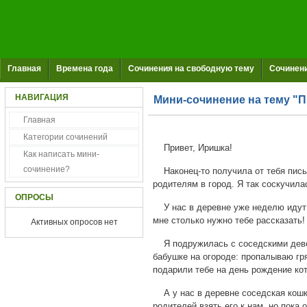
Главная
Времена года
Сочинения на свободную тему
Сочинени
НАВИГАЦИЯ
Мини-сочинение на тему "П
Главная
Категории сочинений
Привет, Иришка!
Как написать мини-
сочинение?
Наконец-то получила от тебя письм
родителям в город. Я так соскучила
ОПРОСЫ
У нас в деревне уже неделю идут д
мне столько нужно тебе рассказать!
Активных опросов нет
Я подружилась с соседскими девоч
бабушке на огороде: пропалываю гря
подарили тебе на день рождение коте
А у нас в деревне соседская кошка
родителей взять его к нам, но пока 