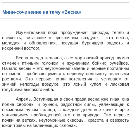
Мини-сочинение на тему «Весна»
Изумительная пора пробуждения природы, тепло и
свежесть, витающие в прозрачном воздухе – это весна,
молодая и обновленная, несущая бурлящую радость и
искренний восторг.
Весна всегда желанна, а ее мартовский приход шумно
отмечен птичьим гомоном и журчанием бойких ручейков.
Начало весны – это неугомонная капель и черные проталины
со смело
пробивающимися к первому солнышку зелеными
ростками. Это первые нотки потепления в уставшем от
зимней непогоды воздухе, это ясный купол и ласковая
голубизна высокого неба.
Апрель. Вступившая в свои права весна уже иная, она
полна свободы и буйной, радостной силы, увлекающей к
несмелым лучам солнца, с каждым днем все ярче и ярче
являющимся пробужденной ото сна природе. Это первые
почки на ветках, неугомонные скворцы, красота и свежесть
юной травы на зеленеющих склонах.