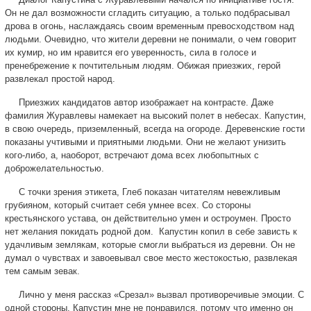
Он не дал возможности сгладить ситуацию, а только подбрасывал
дрова в огонь, наслаждаясь своим временным превосходством над
людьми. Очевидно, что жители деревни не понимали, о чем говорит
их кумир, но им нравится его уверенность, сила в голосе и
пренебрежение к почтительным людям. Обижая приезжих, герой
развлекал простой народ.
Приезжих кандидатов автор изображает на контрасте. Даже
фамилия Журавлевы намекает на высокий полет в небесах. Капустин,
в свою очередь, приземленный, всегда на огороде. Деревенские гости
показаны учтивыми и приятными людьми. Они не желают унизить
кого-либо, а, наоборот, встречают дома всех любопытных с
доброжелательностью.
С точки зрения этикета, Глеб показан читателям невежливым
грубияном, который считает себя умнее всех. Со стороны
крестьянского устава, он действительно умен и остроумен. Просто
нет желания покидать родной дом. Капустин копил в себе зависть к
удачливым землякам, которые смогли выбраться из деревни. Он не
думал о чувствах и завоевывал свое место жестокостью, развлекая
тем самым зевак.
Лично у меня рассказ «Срезал» вызвал противоречивые эмоции. С
одной стороны, Капустин мне не понравился, потому что именно он