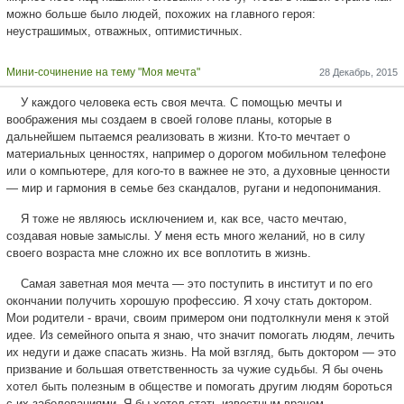
можно больше было людей, похожих на главного героя:
неустрашимых, отважных, оптимистичных.
Мини-сочинение на тему "Моя мечта"
28 Декабрь, 2015
У каждого человека есть своя мечта. С помощью мечты и
воображения мы создаем в своей голове планы, которые в
дальнейшем пытаемся реализовать в жизни. Кто-то мечтает о
материальных ценностях, например о дорогом мобильном телефоне
или о компьютере, для кого-то в важнее не это, а духовные ценности
— мир и гармония в семье без скандалов, ругани и недопонимания.
Я тоже не являюсь исключением и, как все, часто мечтаю,
создавая новые замыслы. У меня есть много желаний, но в силу
своего возраста мне сложно их все воплотить в жизнь.
Самая заветная моя мечта — это поступить в институт и по его
окончании получить хорошую профессию. Я хочу стать доктором.
Мои родители - врачи, своим примером они подтолкнули меня к этой
идее. Из семейного опыта я знаю, что значит помогать людям, лечить
их недуги и даже спасать жизнь. На мой взгляд, быть доктором — это
призвание и большая ответственность за чужие судьбы. Я бы очень
хотел быть полезным в обществе и помогать другим людям бороться
с их заболеваниями. Я бы хотел стать известным врачом,