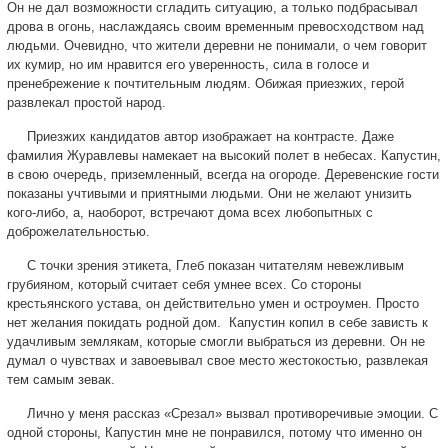
Он не дал возможности сгладить ситуацию, а только подбрасывал
дрова в огонь, наслаждаясь своим временным превосходством над
людьми. Очевидно, что жители деревни не понимали, о чем говорит
их кумир, но им нравится его уверенность, сила в голосе и
пренебрежение к почтительным людям. Обижая приезжих, герой
развлекал простой народ.
Приезжих кандидатов автор изображает на контрасте. Даже
фамилия Журавлевы намекает на высокий полет в небесах. Капустин,
в свою очередь, приземленный, всегда на огороде. Деревенские гости
показаны учтивыми и приятными людьми. Они не желают унизить
кого-либо, а, наоборот, встречают дома всех любопытных с
доброжелательностью.
С точки зрения этикета, Глеб показан читателям невежливым
грубияном, который считает себя умнее всех. Со стороны
крестьянского устава, он действительно умен и остроумен. Просто
нет желания покидать родной дом. Капустин копил в себе зависть к
удачливым землякам, которые смогли выбраться из деревни. Он не
думал о чувствах и завоевывал свое место жестокостью, развлекая
тем самым зевак.
Лично у меня рассказ «Срезал» вызвал противоречивые эмоции. С
одной стороны, Капустин мне не понравился, потому что именно он