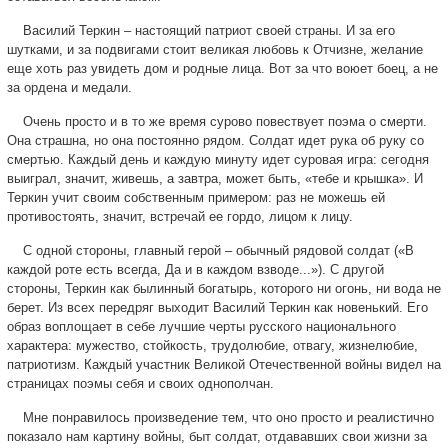
Василий Теркин – настоящий патриот своей страны. И за его
шутками, и за подвигами стоит великая любовь к Отчизне, желание
еще хоть раз увидеть дом и родные лица. Вот за что воюет боец, а не
за ордена и медали.
Очень просто и в то же время сурово повествует поэма о смерти.
Она страшна, но она постоянно рядом. Солдат идет рука об руку со
смертью. Каждый день и каждую минуту идет суровая игра: сегодня
выиграл, значит, живешь, а завтра, может быть, «тебе и крышка». И
Теркин учит своим собственным примером: раз не можешь ей
противостоять, значит, встречай ее гордо, лицом к лицу.
С одной стороны, главный герой – обычный рядовой солдат («В
каждой роте есть всегда, Да и в каждом взводе...»). С другой
стороны, Теркин как былинный богатырь, которого ни огонь, ни вода не
берет. Из всех передряг выходит Василий Теркин как новенький. Его
образ воплощает в себе лучшие черты русского национального
характера: мужество, стойкость, трудолюбие, отвагу, жизнелюбие,
патриотизм. Каждый участник Великой Отечественной войны видел на
страницах поэмы себя и своих однополчан.
Мне понравилось произведение тем, что оно просто и реалистично
показало нам картину войны, быт солдат, отдававших свои жизни за