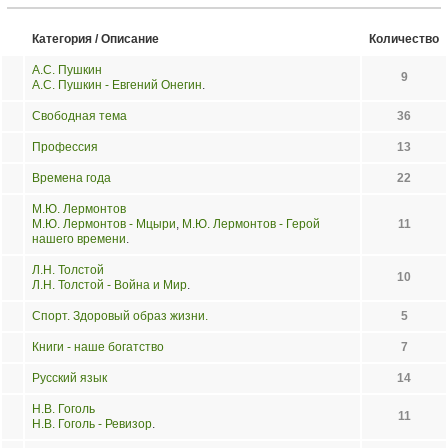
Категория / Описание
Количество
А.С. Пушкин
9
А.С. Пушкин - Евгений Онегин
.
Свободная тема
36
Профессия
13
Времена года
22
М.Ю. Лермонтов
М.Ю. Лермонтов - Мцыри
,
М.Ю. Лермонтов - Герой
11
нашего времени
.
Л.Н. Толстой
10
Л.Н. Толстой - Война и Мир
.
Спорт. Здоровый образ жизни.
5
Книги - наше богатство
7
Русский язык
14
Н.В. Гоголь
11
Н.В. Гоголь - Ревизор
.