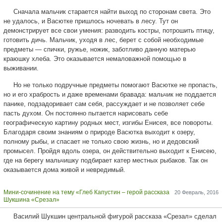
Сначала мальчик старается найти выход по сторонам света. Это
не удалось, и Васютке пришлось ночевать в лесу. Тут он
демонстрирует все свои умения: разводить костры, потрошить птицу,
готовить дичь. Мальчик, уходя в лес, берет с собой необходимые
предметы — спички, ружье, ножик, заботливо данную матерью
краюшку хлеба. Это оказывается немаловажной помощью в
выживании.
Но не только подручные предметы помогают Васютке не пропасть,
но и его храбрость и даже временами бравада: мальчик не поддается
панике, подзадоривает сам себя, рассуждает и не позволяет себе
пасть духом. Он постоянно пытается нарисовать себе
географическую картину родных мест, изгибы Енисея, все повороты.
Благодаря своим знаниям о природе Васютка выходит к озеру,
полному рыбы, и спасает не только свою жизнь, но и дедовский
промысел. Пройдя вдоль озера, он действительно выходит к Енисею,
где на берегу мальчишку подбирает катер местных рыбаков. Так он
оказывается дома живой и невредимый.
Мини-сочинение на тему «Глеб Капустин – герой рассказа
20 Февраль, 2016
Шукшина «Срезал»
Василий Шукшин центральной фигурой рассказа «Срезал» сделал