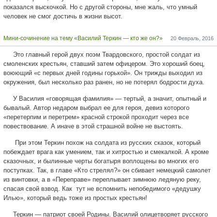
показался выскочкой. Но с другой стороны, мне жаль, что умный
человек не смог достичь в жизни высот.
Мини-сочинение на тему «Василий Теркин — кто же он?»
20 Февраль, 2016
Это главный герой двух поэм Твардовского, простой солдат из
смоленских крестьян, ставший затем офицером. Это хороший боец,
воюющий «с первых дней годины горькой». Он трижды выходил из
окружения, был несколько раз ранен, но не потерял бодрости духа.
У Василия «говорящая фамилия» — тертый, а значит, опытный и
бывалый. Автор недаром выбрал ее для героя, девиз которого
«перетерпим и перетрем» красной строкой проходит через все
повествование. А иначе в этой страшной войне не выстоять.
При этом Теркин похож на солдата из русских сказок, который
побеждает врага как умением, так и хитростью и смекалкой. А кроме
сказочных, и былинные черты богатыря воплощены во многих его
поступках. Так, в главе «Кто стрелял?» он сбивает немецкий самолет
из винтовки, а в «Переправе» переплывает зимнюю ледяную реку,
спасая свой взвод. Как тут не вспомнить непобедимого «дедушку
Илью», который ведь тоже из простых крестьян!
Теркин — патриот своей Родины. Василий олицетворяет русского