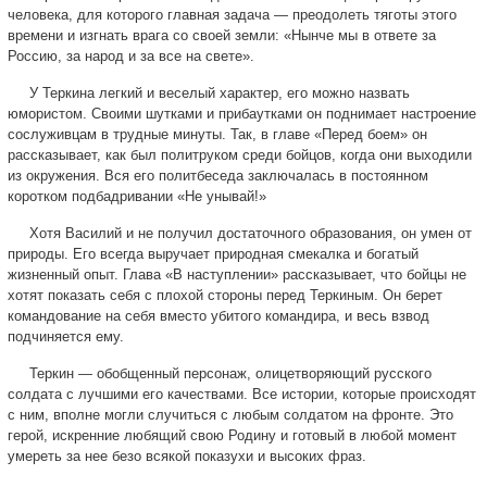
человека, для которого главная задача — преодолеть тяготы этого
времени и изгнать врага со своей земли: «Нынче мы в ответе за
Россию, за народ и за все на свете».
У Теркина легкий и веселый характер, его можно назвать
юмористом. Своими шутками и прибаутками он поднимает настроение
сослуживцам в трудные минуты. Так, в главе «Перед боем» он
рассказывает, как был политруком среди бойцов, когда они выходили
из окружения. Вся его политбеседа заключалась в постоянном
коротком подбадривании «Не унывай!»
Хотя Василий и не получил достаточного образования, он умен от
природы. Его всегда выручает природная смекалка и богатый
жизненный опыт. Глава «В наступлении» рассказывает, что бойцы не
хотят показать себя с плохой стороны перед Теркиным. Он берет
командование на себя вместо убитого командира, и весь взвод
подчиняется ему.
Теркин — обобщенный персонаж, олицетворяющий русского
солдата с лучшими его качествами. Все истории, которые происходят
с ним, вполне могли случиться с любым солдатом на фронте. Это
герой, искренние любящий свою Родину и готовый в любой момент
умереть за нее безо всякой показухи и высоких фраз.