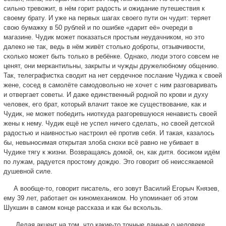
сильно тревожит, в нём горит радость и ожидание путешествия к
своему брату. И уже на первых шагах своего пути он чудит: теряет
свою бумажку в 50 рублей и по ошибке «дарит её» очереди в
магазине. Чудик может показаться простым неудачником, но это
далеко не так, ведь в нём живёт столько доброты, отзывчивости,
сколько может быть только в ребёнке. Однако, люди этого совсем не
ценят, они меркантильны, закрыты и чужды дружелюбному общению.
Так, телеграфистка сводит на нет сердечное послание Чудика к своей
жене, сосед в самолёте самодовольно не хочет с ним разговаривать
и отвергает советы. И даже единственный родной по крови и духу
человек, его брат, который влачит такое же существование, как и
Чудик, не может победить ниоткуда разгоревшуюся ненависть своей
жены к нему. Чудик ещё не успел ничего сделать, но своей детской
радостью и наивностью настроил её против себя. И такая, казалось
бы, невыносимая открытая злоба снохи всё равно не убивает в
Чудике тягу к жизни. Возвращаясь домой, он, как дитя. босиком идём
по лужам, радуется простому дождю. Это говорит об неиссякаемой
душевной силе.
А вообще-то, говорит писатель, его зовут Василий Егорыч Князев,
ему 39 лет, работает он киномехаником. Но упоминает об этом
Шукшин в самом конце рассказа и как бы вскользь.
Делая акцент на том, что какие-то точные данные о человеке