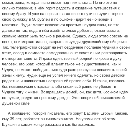
семья, жена, которая явно имеет над ним власть. Но его это не
сильно тревожит, в нём горит радость и ожидание путешествия к
своему брату. И уже на первых шагах своего пути он чудит: теряет
свою бумажку в 50 рублей и по ошибке «дарит её» очереди в
магазине. Чудик может показаться простым неудачником, но это
далеко не так, ведь в нём живёт столько доброты, отзывчивости,
сколько может быть только в ребёнке. Однако, люди этого совсем не
ценят, они меркантильны, закрыты и чужды дружелюбному общению.
Так, телеграфистка сводит на нет сердечное послание Чудика к своей
жене, сосед в самолёте самодовольно не хочет с ним разговаривать
и отвергает советы. И даже единственный родной по крови и духу
человек, его брат, который влачит такое же существование, как и
Чудик, не может победить ниоткуда разгоревшуюся ненависть своей
жены к нему. Чудик ещё не успел ничего сделать, но своей детской
радостью и наивностью настроил её против себя. И такая, казалось
бы, невыносимая открытая злоба снохи всё равно не убивает в
Чудике тягу к жизни. Возвращаясь домой, он, как дитя. босиком идём
по лужам, радуется простому дождю. Это говорит об неиссякаемой
душевной силе.
А вообще-то, говорит писатель, его зовут Василий Егорыч Князев,
ему 39 лет, работает он киномехаником. Но упоминает об этом
Шукшин в самом конце рассказа и как бы вскользь.