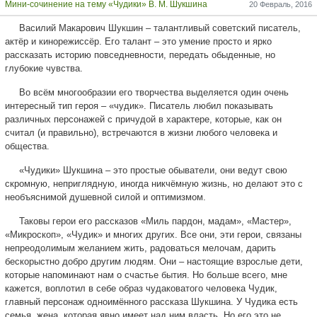
Мини-сочинение на тему «Чудики» В. М. Шукшина
20 Февраль, 2016
Василий Макарович Шукшин – талантливый советский писатель,
актёр и кинорежиссёр. Его талант – это умение просто и ярко
рассказать историю повседневности, передать обыденные, но
глубокие чувства.
Во всём многообразии его творчества выделяется один очень
интересный тип героя – «чудик». Писатель любил показывать
различных персонажей с причудой в характере, которые, как он
считал (и правильно), встречаются в жизни любого человека и
общества.
«Чудики» Шукшина – это простые обыватели, они ведут свою
скромную, неприглядную, иногда никчёмную жизнь, но делают это с
необъяснимой душевной силой и оптимизмом.
Таковы герои его рассказов «Миль пардон, мадам», «Мастер»,
«Микроскоп», «Чудик» и многих других. Все они, эти герои, связаны
непреодолимым желанием жить, радоваться мелочам, дарить
бескорыстно добро другим людям. Они – настоящие взрослые дети,
которые напоминают нам о счастье бытия. Но больше всего, мне
кажется, воплотил в себе образ чудаковатого человека Чудик,
главный персонаж одноимённого рассказа Шукшина. У Чудика есть
семья, жена, которая явно имеет над ним власть. Но его это не