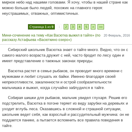
мирное небо над нашими головами. Я хочу, чтобы в нашей стране как
можно больше было людей, похожих на главного героя:
неустрашимых, отважных, оптимистичных.
Страница
1
из
9
1
2
3
4
5
>
>>
Мини-сочинение на тему «Как Васютка выжил в тайге» (по
20 Февраль, 2016
рассказу Астафьева «Васюткино озеро»)
Сибирский школьник Васютка знает о тайге много. Видно, что он с
самого малого возраста дружит с ней, часто бродит по лесу один и
имеет представление о таежных законах природы.
Васютка растет в семье рыбаков, он проводит много времени с
мужиками и любит слушать их байки. Именно благодаря своей
неприхотливости, закаленности и острой сообразительности
мальчишка и выжил, когда случайно заблудился в тайге.
Собирая шишки для рыбаков, мальчик увидел глухаря. Решив его
подстрелить, Васютка в погоне теряет из виду зарубки на деревьях и
уходит вглубь леса. Оказавшись в сложной и страшной ситуации,
школьник ведет себя, как взрослый и рассудительный мужчина: он не
поддается панике, а пытается вспомнить все правила поведения в
тайге.