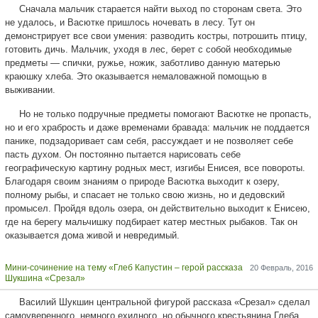
Сначала мальчик старается найти выход по сторонам света. Это
не удалось, и Васютке пришлось ночевать в лесу. Тут он
демонстрирует все свои умения: разводить костры, потрошить птицу,
готовить дичь. Мальчик, уходя в лес, берет с собой необходимые
предметы — спички, ружье, ножик, заботливо данную матерью
краюшку хлеба. Это оказывается немаловажной помощью в
выживании.
Но не только подручные предметы помогают Васютке не пропасть,
но и его храбрость и даже временами бравада: мальчик не поддается
панике, подзадоривает сам себя, рассуждает и не позволяет себе
пасть духом. Он постоянно пытается нарисовать себе
географическую картину родных мест, изгибы Енисея, все повороты.
Благодаря своим знаниям о природе Васютка выходит к озеру,
полному рыбы, и спасает не только свою жизнь, но и дедовский
промысел. Пройдя вдоль озера, он действительно выходит к Енисею,
где на берегу мальчишку подбирает катер местных рыбаков. Так он
оказывается дома живой и невредимый.
Мини-сочинение на тему «Глеб Капустин – герой рассказа
20 Февраль, 2016
Шукшина «Срезал»
Василий Шукшин центральной фигурой рассказа «Срезал» сделал
самоуверенного, немного ехидного, но обычного крестьянина Глеба