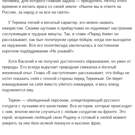
человека, для которого главная задача — преодолеть тяготы этого
времени и изгнать врага со своей земли: «Нынче мы в ответе за
Россию, за народ и за все на свете».
У Теркина легкий и веселый характер, его можно назвать
юмористом. Своими шутками и прибаутками он поднимает настроение
сослуживцам в трудные минуты. Так, в главе «Перед боем» он
рассказывает, как был политруком среди бойцов, когда они выходили
из окружения. Вся его политбеседа заключалась в постоянном
коротком подбадривании «Не унывай!»
Хотя Василий и не получил достаточного образования, он умен от
природы. Его всегда выручает природная смекалка и богатый
жизненный опыт. Глава «В наступлении» рассказывает, что бойцы не
хотят показать себя с плохой стороны перед Теркиным. Он берет
командование на себя вместо убитого командира, и весь взвод
подчиняется ему.
Теркин — обобщенный персонаж, олицетворяющий русского
солдата с лучшими его качествами. Все истории, которые происходят
с ним, вполне могли случиться с любым солдатом на фронте. Это
герой, искренние любящий свою Родину и готовый в любой момент
умереть за нее безо всякой показухи и высоких фраз.