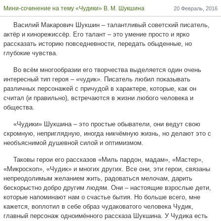
Мини-сочинение на тему «Чудики» В. М. Шукшина
20 Февраль, 2016
Василий Макарович Шукшин – талантливый советский писатель,
актёр и кинорежиссёр. Его талант – это умение просто и ярко
рассказать историю повседневности, передать обыденные, но
глубокие чувства.
Во всём многообразии его творчества выделяется один очень
интересный тип героя – «чудик». Писатель любил показывать
различных персонажей с причудой в характере, которые, как он
считал (и правильно), встречаются в жизни любого человека и
общества.
«Чудики» Шукшина – это простые обыватели, они ведут свою
скромную, неприглядную, иногда никчёмную жизнь, но делают это с
необъяснимой душевной силой и оптимизмом.
Таковы герои его рассказов «Миль пардон, мадам», «Мастер»,
«Микроскоп», «Чудик» и многих других. Все они, эти герои, связаны
непреодолимым желанием жить, радоваться мелочам, дарить
бескорыстно добро другим людям. Они – настоящие взрослые дети,
которые напоминают нам о счастье бытия. Но больше всего, мне
кажется, воплотил в себе образ чудаковатого человека Чудик,
главный персонаж одноимённого рассказа Шукшина. У Чудика есть