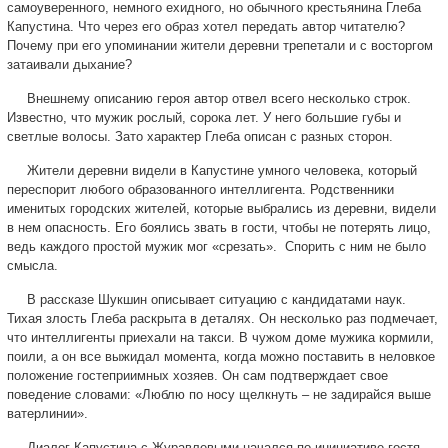
самоуверенного, немного ехидного, но обычного крестьянина Глеба
Капустина. Что через его образ хотел передать автор читателю?
Почему при его упоминании жители деревни трепетали и с восторгом
затаивали дыхание?
Внешнему описанию героя автор отвел всего несколько строк.
Известно, что мужик рослый, сорока лет. У него большие губы и
светлые волосы. Зато характер Глеба описан с разных сторон.
Жители деревни видели в Капустине умного человека, который
переспорит любого образованного интеллигента. Родственники
именитых городских жителей, которые выбрались из деревни, видели
в нем опасность. Его боялись звать в гости, чтобы не потерять лицо,
ведь каждого простой мужик мог «срезать». Спорить с ним не было
смысла.
В рассказе Шукшин описывает ситуацию с кандидатами наук.
Тихая злость Глеба раскрыта в деталях. Он несколько раз подмечает,
что интеллигенты приехали на такси. В чужом доме мужика кормили,
поили, а он все выжидал момента, когда можно поставить в неловкое
положение гостеприимных хозяев. Он сам подтверждает свое
поведение словами: «Люблю по носу щелкнуть – не задирайся выше
ватерлинии».
Диалог Капустина с Журавлевыми начался по инициативе гостя.