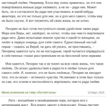
настоящей любви. Например, Бэла ему очень нравилась, но это она
пожертвовала жизнью ради любимого, а не он – ради нее. Может
быть, он и согласился бы ради нее участвовать в какой-нибудь
авантюре, но это не только для нее, но и для него самого, чтобы ему
не было скучно. А вот посвятить ей свою жизнь он не хотел.
Печорин не был готов поступиться своим удобством также ради
Мери или Веры, нет, наоборот, он хотел, чтобы они чем-то жертвовали
ради него. Даже испытывая нежное чувство к какой-то женщине, он
любит в первую очередь для себя самого. Единственный чистый
порыв – скакать за Верой, не дать ей уехать, не простившись, -
Печорину кажется чуть ли не постыдным, герой пытается оправдаться
в собственных глазах расстроенными из-за бессонной ночи нервами.
Мне кажется, Печорин так и не понял за всю свою жизнь, что такое
любовь. Он искал удовольствия и радости в любви только для
самого себя. И, конечно, это не было любовью, Печорин не находил
того, что он искал – истинного чувства. Но виноват в этом был только
он сам, его эгоизм и неспособность жертвовать чем-то ради любви.
Мини-сочинение на тему «Летняя ночь»
10 Март, 2015
Лето - волшебная и незабываемая пора, которую все с
нетерпением ждут. Все вокруг цветет и благоухает. Улицы пестрят