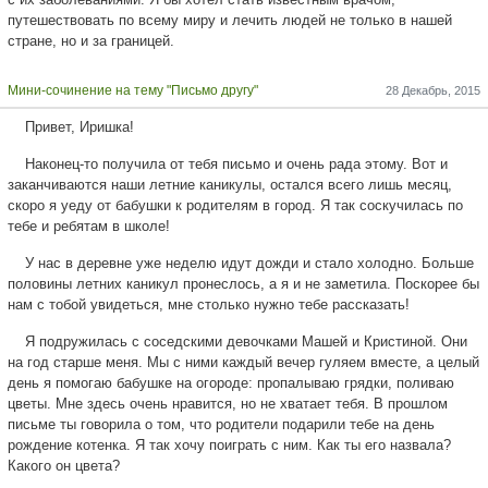
путешествовать по всему миру и лечить людей не только в нашей
стране, но и за границей.
Мини-сочинение на тему "Письмо другу"
28 Декабрь, 2015
Привет, Иришка!
Наконец-то получила от тебя письмо и очень рада этому. Вот и
заканчиваются наши летние каникулы, остался всего лишь месяц,
скоро я уеду от бабушки к родителям в город. Я так соскучилась по
тебе и ребятам в школе!
У нас в деревне уже неделю идут дожди и стало холодно. Больше
половины летних каникул пронеслось, а я и не заметила. Поскорее бы
нам с тобой увидеться, мне столько нужно тебе рассказать!
Я подружилась с соседскими девочками Машей и Кристиной. Они
на год старше меня. Мы с ними каждый вечер гуляем вместе, а целый
день я помогаю бабушке на огороде: пропалываю грядки, поливаю
цветы. Мне здесь очень нравится, но не хватает тебя. В прошлом
письме ты говорила о том, что родители подарили тебе на день
рождение котенка. Я так хочу поиграть с ним. Как ты его назвала?
Какого он цвета?