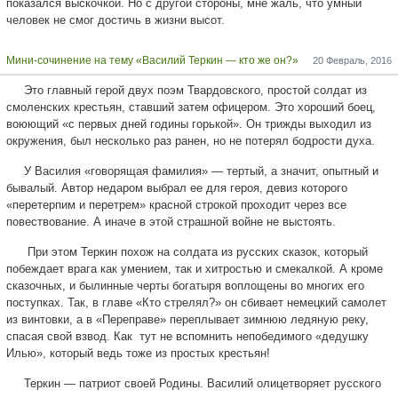
показался выскочкой. Но с другой стороны, мне жаль, что умный
человек не смог достичь в жизни высот.
Мини-сочинение на тему «Василий Теркин — кто же он?»
20 Февраль, 2016
Это главный герой двух поэм Твардовского, простой солдат из
смоленских крестьян, ставший затем офицером. Это хороший боец,
воюющий «с первых дней годины горькой». Он трижды выходил из
окружения, был несколько раз ранен, но не потерял бодрости духа.
У Василия «говорящая фамилия» — тертый, а значит, опытный и
бывалый. Автор недаром выбрал ее для героя, девиз которого
«перетерпим и перетрем» красной строкой проходит через все
повествование. А иначе в этой страшной войне не выстоять.
При этом Теркин похож на солдата из русских сказок, который
побеждает врага как умением, так и хитростью и смекалкой. А кроме
сказочных, и былинные черты богатыря воплощены во многих его
поступках. Так, в главе «Кто стрелял?» он сбивает немецкий самолет
из винтовки, а в «Переправе» переплывает зимнюю ледяную реку,
спасая свой взвод. Как тут не вспомнить непобедимого «дедушку
Илью», который ведь тоже из простых крестьян!
Теркин — патриот своей Родины. Василий олицетворяет русского