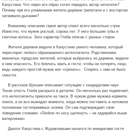
Капустина. Что через его образ хотел передать автор читателю?
Почему при его упоминании жители деревни трепетали и с восторгом
затаивали дыхание?
Внешнему описанию героя автор отвел всего несколько строк.
Известно, что мужик рослый, сорока лет. У него большие губы и
светлые волосы. Зато характер Глеба описан с разных сторон.
Жители деревни видели в Капустине умного человека, который
переспорит любого образованного интеллигента. Родственники
именитых городских жителей, которые выбрались из деревни, видели
в нем опасность. Его боялись звать в гости, чтобы не потерять лицо,
ведь каждого простой мужик мог «срезать». Спорить с ним не было
смысла.
В рассказе Шукшин описывает ситуацию с кандидатами наук.
Тихая злость Глеба раскрыта в деталях. Он несколько раз подмечает,
что интеллигенты приехали на такси. В чужом доме мужика кормили,
поили, а он все выжидал момента, когда можно поставить в неловкое
положение гостеприимных хозяев. Он сам подтверждает свое
поведение словами: «Люблю по носу щелкнуть – не задирайся выше
ватерлинии».
Диалог Капустина с Журавлевыми начался по инициативе гостя.