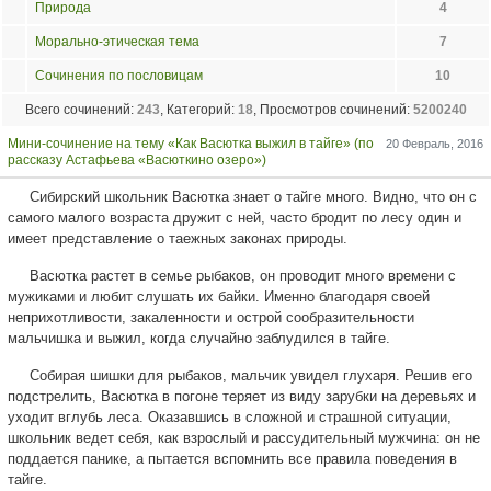
Природа
4
Морально-этическая тема
7
Сочинения по пословицам
10
Всего сочинений:
243
, Категорий:
18
, Просмотров сочинений:
5200240
Мини-сочинение на тему «Как Васютка выжил в тайге» (по
20 Февраль, 2016
рассказу Астафьева «Васюткино озеро»)
Сибирский школьник Васютка знает о тайге много. Видно, что он с
самого малого возраста дружит с ней, часто бродит по лесу один и
имеет представление о таежных законах природы.
Васютка растет в семье рыбаков, он проводит много времени с
мужиками и любит слушать их байки. Именно благодаря своей
неприхотливости, закаленности и острой сообразительности
мальчишка и выжил, когда случайно заблудился в тайге.
Собирая шишки для рыбаков, мальчик увидел глухаря. Решив его
подстрелить, Васютка в погоне теряет из виду зарубки на деревьях и
уходит вглубь леса. Оказавшись в сложной и страшной ситуации,
школьник ведет себя, как взрослый и рассудительный мужчина: он не
поддается панике, а пытается вспомнить все правила поведения в
тайге.