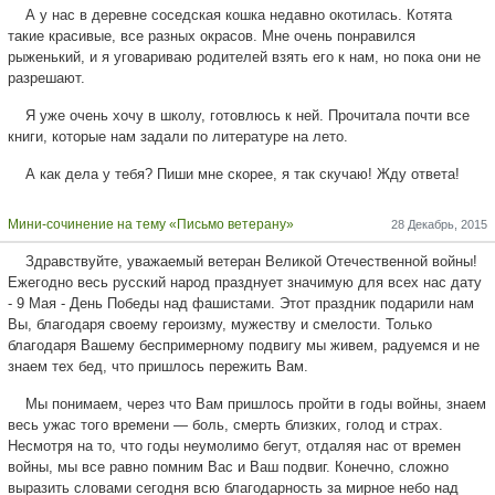
А у нас в деревне соседская кошка недавно окотилась. Котята
такие красивые, все разных окрасов. Мне очень понравился
рыженький, и я уговариваю родителей взять его к нам, но пока они не
разрешают.
Я уже очень хочу в школу, готовлюсь к ней. Прочитала почти все
книги, которые нам задали по литературе на лето.
А как дела у тебя? Пиши мне скорее, я так скучаю! Жду ответа!
Мини-сочинение на тему «Письмо ветерану»
28 Декабрь, 2015
Здравствуйте, уважаемый ветеран Великой Отечественной войны!
Ежегодно весь русский народ празднует значимую для всех нас дату
- 9 Мая - День Победы над фашистами. Этот праздник подарили нам
Вы, благодаря своему героизму, мужеству и смелости. Только
благодаря Вашему беспримерному подвигу мы живем, радуемся и не
знаем тех бед, что пришлось пережить Вам.
Мы понимаем, через что Вам пришлось пройти в годы войны, знаем
весь ужас того времени — боль, смерть близких, голод и страх.
Несмотря на то, что годы неумолимо бегут, отдаляя нас от времен
войны, мы все равно помним Вас и Ваш подвиг. Конечно, сложно
выразить словами сегодня всю благодарность за мирное небо над