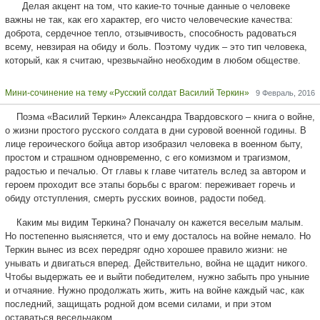
Делая акцент на том, что какие-то точные данные о человеке
важны не так, как его характер, его чисто человеческие качества:
доброта, сердечное тепло, отзывчивость, способность радоваться
всему, невзирая на обиду и боль. Поэтому чудик – это тип человека,
который, как я считаю, чрезвычайно необходим в любом обществе.
Мини-сочинение на тему «Русский солдат Василий Теркин»
9 Февраль, 2016
Поэма «Василий Теркин» Александра Твардовского – книга о войне,
о жизни простого русского солдата в дни суровой военной годины. В
лице героического бойца автор изобразил человека в военном быту,
простом и страшном одновременно, с его комизмом и трагизмом,
радостью и печалью. От главы к главе читатель вслед за автором и
героем проходит все этапы борьбы с врагом: переживает горечь и
обиду отступления, смерть русских воинов, радости побед.
Каким мы видим Теркина? Поначалу он кажется веселым малым.
Но постепенно выясняется, что и ему досталось на войне немало. Но
Теркин вынес из всех передряг одно хорошее правило жизни: не
унывать и двигаться вперед. Действительно, война не щадит никого.
Чтобы выдержать ее и выйти победителем, нужно забыть про уныние
и отчаяние. Нужно продолжать жить, жить на войне каждый час, как
последний, защищать родной дом всеми силами, и при этом
оставаться весельчаком.