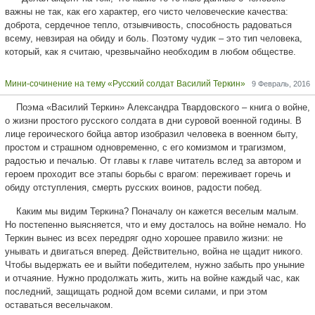
важны не так, как его характер, его чисто человеческие качества:
доброта, сердечное тепло, отзывчивость, способность радоваться
всему, невзирая на обиду и боль. Поэтому чудик – это тип человека,
который, как я считаю, чрезвычайно необходим в любом обществе.
Мини-сочинение на тему «Русский солдат Василий Теркин»
9 Февраль, 2016
Поэма «Василий Теркин» Александра Твардовского – книга о войне,
о жизни простого русского солдата в дни суровой военной годины. В
лице героического бойца автор изобразил человека в военном быту,
простом и страшном одновременно, с его комизмом и трагизмом,
радостью и печалью. От главы к главе читатель вслед за автором и
героем проходит все этапы борьбы с врагом: переживает горечь и
обиду отступления, смерть русских воинов, радости побед.
Каким мы видим Теркина? Поначалу он кажется веселым малым.
Но постепенно выясняется, что и ему досталось на войне немало. Но
Теркин вынес из всех передряг одно хорошее правило жизни: не
унывать и двигаться вперед. Действительно, война не щадит никого.
Чтобы выдержать ее и выйти победителем, нужно забыть про уныние
и отчаяние. Нужно продолжать жить, жить на войне каждый час, как
последний, защищать родной дом всеми силами, и при этом
оставаться весельчаком.