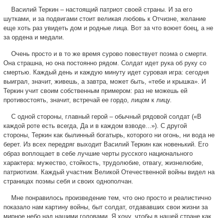
Василий Теркин – настоящий патриот своей страны. И за его
шутками, и за подвигами стоит великая любовь к Отчизне, желание
еще хоть раз увидеть дом и родные лица. Вот за что воюет боец, а не
за ордена и медали.
Очень просто и в то же время сурово повествует поэма о смерти.
Она страшна, но она постоянно рядом. Солдат идет рука об руку со
смертью. Каждый день и каждую минуту идет суровая игра: сегодня
выиграл, значит, живешь, а завтра, может быть, «тебе и крышка». И
Теркин учит своим собственным примером: раз не можешь ей
противостоять, значит, встречай ее гордо, лицом к лицу.
С одной стороны, главный герой – обычный рядовой солдат («В
каждой роте есть всегда, Да и в каждом взводе...»). С другой
стороны, Теркин как былинный богатырь, которого ни огонь, ни вода не
берет. Из всех передряг выходит Василий Теркин как новенький. Его
образ воплощает в себе лучшие черты русского национального
характера: мужество, стойкость, трудолюбие, отвагу, жизнелюбие,
патриотизм. Каждый участник Великой Отечественной войны видел на
страницах поэмы себя и своих однополчан.
Мне понравилось произведение тем, что оно просто и реалистично
показало нам картину войны, быт солдат, отдававших свои жизни за
мирное небо над нашими головами. Я хочу, чтобы в нашей стране как