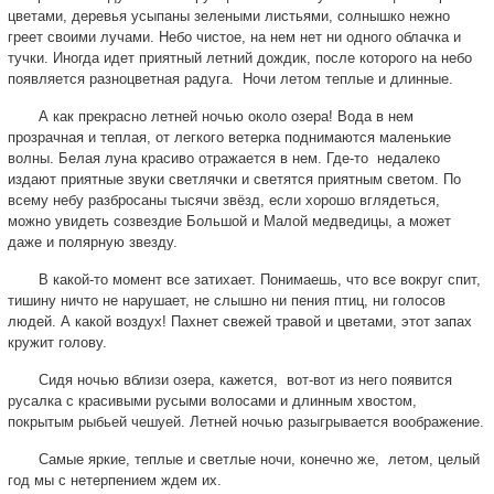
цветами, деревья усыпаны зелеными листьями, солнышко нежно
греет своими лучами. Небо чистое, на нем нет ни одного облачка и
тучки. Иногда идет приятный летний дождик, после которого на небо
появляется разноцветная радуга. Ночи летом теплые и длинные.
А как прекрасно летней ночью около озера! Вода в нем
прозрачная и теплая, от легкого ветерка поднимаются маленькие
волны. Белая луна красиво отражается в нем. Где-то недалеко
издают приятные звуки светлячки и светятся приятным светом. По
всему небу разбросаны тысячи звёзд, если хорошо вглядеться,
можно увидеть созвездие Большой и Малой медведицы, а может
даже и полярную звезду.
В какой-то момент все затихает. Понимаешь, что все вокруг спит,
тишину ничто не нарушает, не слышно ни пения птиц, ни голосов
людей. А какой воздух! Пахнет свежей травой и цветами, этот запах
кружит голову.
Сидя ночью вблизи озера, кажется, вот-вот из него появится
русалка с красивыми русыми волосами и длинным хвостом,
покрытым рыбьей чешуей. Летней ночью разыгрывается воображение.
Самые яркие, теплые и светлые ночи, конечно же, летом, целый
год мы с нетерпением ждем их.